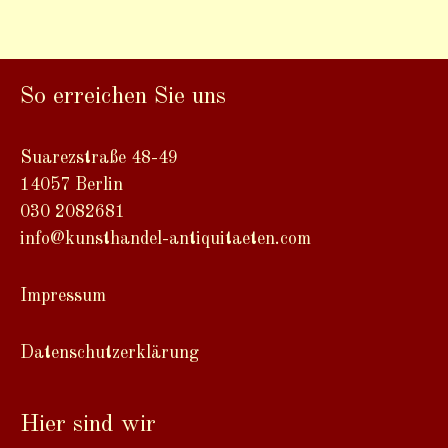
A
l
t
So erreichen Sie uns
e
r
n
Suarezstraße 48-49
a
14057 Berlin
t
030 2082681
i
info@kunsthandel-antiquitaeten.com
v
e
Impressum
:
Datenschutzerklärung
Hier sind wir