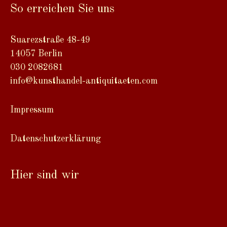
t
So erreichen Sie uns
e
r
n
Suarezstraße 48-49
a
14057 Berlin
t
030 2082681
i
info@kunsthandel-antiquitaeten.com
v
e
Impressum
:
Datenschutzerklärung
Hier sind wir