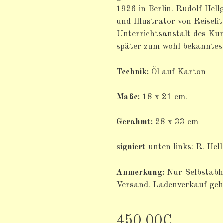
1926 in Berlin. Rudolf Hel
und Illustrator von Reiselit
Unterrichtsanstalt des Ku
später zum wohl bekanntest
Technik:
Öl auf Karton
Maße:
18 x 21 cm.
Gerahmt:
28 x 33 cm
signiert
unten links: R. Hel
Anmerkung:
Nur Selbstabho
Versand. Ladenverkauf geht
450,00€