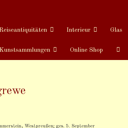
Reiseantiquitäten
Interieur
Glas
Kunstsammlungen
Online Shop
grewe
mmerstein, Westpreußen; ges. 5. September