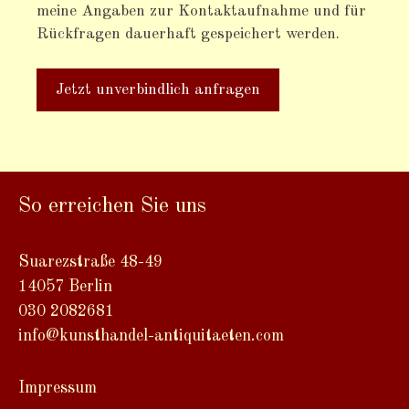
meine Angaben zur Kontaktaufnahme und für
Rückfragen dauerhaft gespeichert werden.
A
l
t
So erreichen Sie uns
e
r
n
Suarezstraße 48-49
a
14057 Berlin
t
030 2082681
i
info@kunsthandel-antiquitaeten.com
v
e
Impressum
: