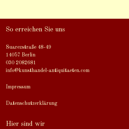
A
l
t
So erreichen Sie uns
e
r
n
Suarezstraße 48-49
a
14057 Berlin
t
030 2082681
i
info@kunsthandel-antiquitaeten.com
v
e
Impressum
:
Datenschutzerklärung
Hier sind wir