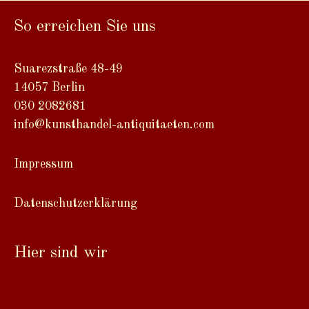
t
So erreichen Sie uns
e
r
n
Suarezstraße 48-49
a
14057 Berlin
t
030 2082681
i
info@kunsthandel-antiquitaeten.com
v
e
Impressum
:
Datenschutzerklärung
Hier sind wir