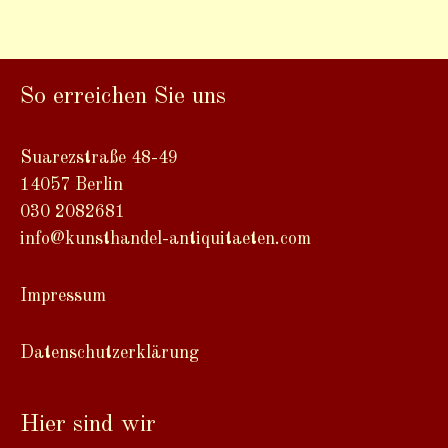
A
l
t
So erreichen Sie uns
e
r
n
Suarezstraße 48-49
a
14057 Berlin
t
030 2082681
i
info@kunsthandel-antiquitaeten.com
v
e
Impressum
:
Datenschutzerklärung
Hier sind wir