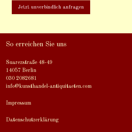
A
l
t
So erreichen Sie uns
e
r
n
Suarezstraße 48-49
a
14057 Berlin
t
030 2082681
i
info@kunsthandel-antiquitaeten.com
v
e
Impressum
:
Datenschutzerklärung