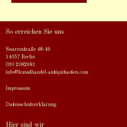
A
l
t
So erreichen Sie uns
e
r
n
Suarezstraße 48-49
a
14057 Berlin
t
030 2082681
i
info@kunsthandel-antiquitaeten.com
v
e
Impressum
:
Datenschutzerklärung
Hier sind wir