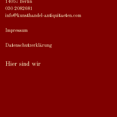
a
14057 Berlin
t
030 2082681
i
info@kunsthandel-antiquitaeten.com
v
e
Impressum
:
Datenschutzerklärung
Hier sind wir