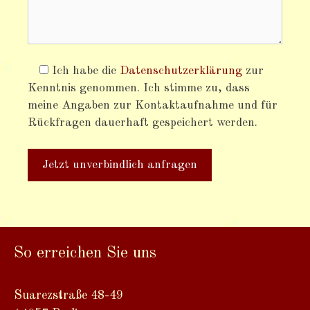
Ich habe die
Datenschutzerklärung
zur
Kenntnis genommen. Ich stimme zu, dass
meine Angaben zur Kontaktaufnahme und für
Rückfragen dauerhaft gespeichert werden.
A
l
t
So erreichen Sie uns
e
r
n
Suarezstraße 48-49