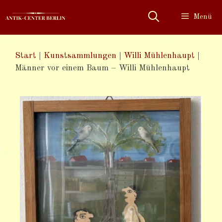
Menü
Start
|
Kunstsammlungen
|
Willi Mühlenhaupt
|
Männer vor einem Baum – Willi Mühlenhaupt