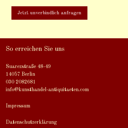
A
l
t
So erreichen Sie uns
e
r
n
Suarezstraße 48-49
a
14057 Berlin
t
030 2082681
i
info@kunsthandel-antiquitaeten.com
v
e
Impressum
:
Datenschutzerklärung