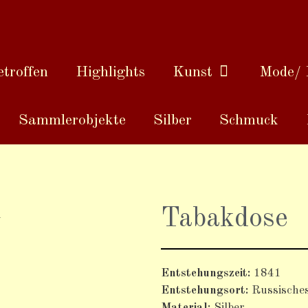
troffen
Highlights
Kunst
Mode/ 
Sammlerobjekte
Silber
Schmuck
Tabakdose
Entstehungszeit:
1841
Entstehungsort:
Russisches
Material:
Silber